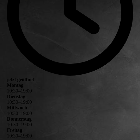
jetzt geöffnet
Montag
10
:
30
–
19
:
00
Dienstag
10
:
30
–
19
:
00
Mittwoch
10
:
30
–
19
:
00
Donnerstag
10
:
30
–
19
:
00
Freitag
10
:
30
–
19
:
00