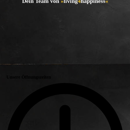
Dein Team von
»
living
4
happiness
«
Unsere Öffnungszeiten