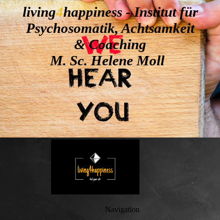
living
4
happiness - Institut für
Psychosomatik, Achtsamkeit
& Coaching
M. Sc. Helene Moll
Navigation