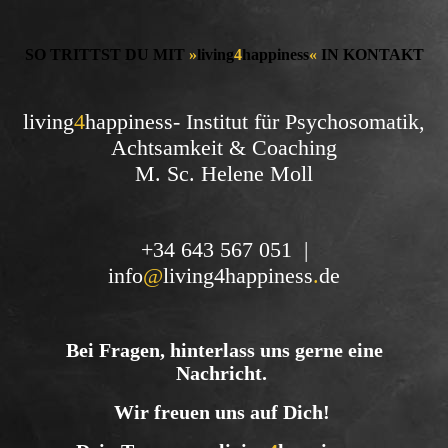
SO TRITTST DU MIT
»
living
4
happiness
«
IN KONTAKT
living
4
happiness- Institut für Psychosomatik,
Achtsamkeit & Coaching
M. Sc. Helene Moll
+34 643 567 051
|
info
@
living4happiness
.
de
Bei Fragen, hinterlass uns gerne eine
Nachricht.
Wir freuen uns auf Dich!