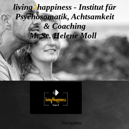
living
4
happiness - Institut für
Psychosomatik, Achtsamkeit
& Coaching
M. Sc. Helene Moll
Navigation