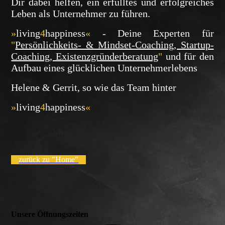
Dir dabei helfen, ein erfülltes und erfolgreiches
Leben als Unternehmer zu führen.
»
living
4
happiness
«
- Deine Experten für
"
Persönlichkeits- & Mindset-Coaching, Startup-
Coaching, Existenzgründerberatung
"
und für den
Aufbau eines glücklichen Unternehmerlebens
Helene & Gerrit, so wie das Team hinter
»
living
4
happiness
«
zurück zu "Home"
Unsere Öffnungszeiten