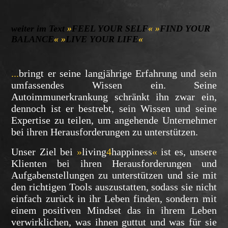
weiter im Text
»
FEEL YOUR SELF
«
»
FIND YOUR
BALANCE
«
»
LIVE YOUR LIFE
«
...
bringt er seine langjährige Erfahrung und sein
umfassendes Wissen ein. Seine
Autoimmunerkrankung schränkt ihn zwar ein,
dennoch ist er bestrebt, sein Wissen und seine
Expertise zu teilen, um angehende Unternehmer
bei ihren Herausforderungen zu unterstützen.
Unser Ziel bei
»
living
4
happiness
«
ist es, unsere
Klienten bei ihren Herausforderungen und
Aufgabenstellungen zu unterstützen und sie mit
den richtigen Tools auszustatten, sodass sie nicht
einfach zurück in ihr Leben finden, sondern mit
einem positiven Mindset das in ihrem Leben
verwirklichen, was ihnen guttut und was für sie